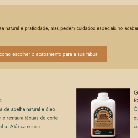
eza natural e praticidade, mas pedem cuidados especiais no acab
 como escolher o acabamento para a sua tábua
G
4
R
 de abelha natural e óleo
Ó
 e restaura tábuas de corte
qu
inha. Atóxica e sem
c