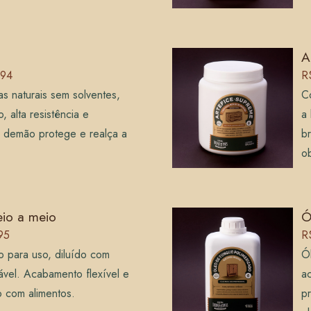
A
,94
R
as naturais sem solventes,
Co
, alta resistência e
a
a demão protege e realça a
br
ob
eio a meio
Ó
95
R
o para uso, diluído com
Ó
ável. Acabamento flexível e
a
o com alimentos.
p