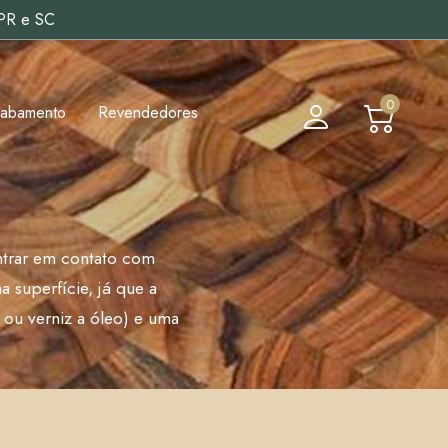
 PR e SC
0
cabamento
Revendedores
ntrar em contato com
 superfície, já que a
 ou verniz a óleo) e uma