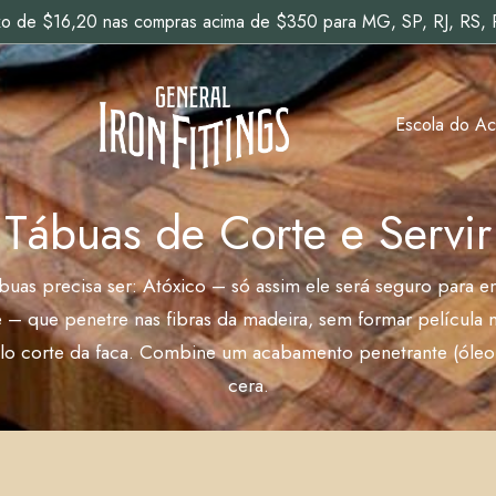
ixo de $16,20 nas compras acima de $350 para MG, SP, RJ, RS,
Escola do A
Tábuas de Corte e Servir
uas precisa ser: Atóxico – só assim ele será seguro para e
e – que penetre nas fibras da madeira, sem formar película na
elo corte da faca. Combine um acabamento penetrante (óleo
cera.