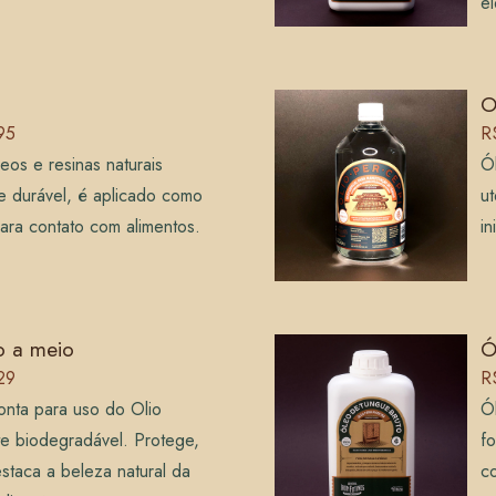
el
O
95
R
eos e resinas naturais
Ó
l e durável, é aplicado como
ut
ara contato com alimentos.
in
o a meio
Ó
29
R
onta para uso do Olio
Ó
te biodegradável. Protege,
fo
staca a beleza natural da
c