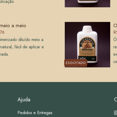
plicação.
 meio a meio
O
,76
R
imerizado diluído meio a
Ól
tural, fácil de aplicar e
re
nada.
ex
us
ESGOTADO
Ajuda
C
Pedidos e Entregas