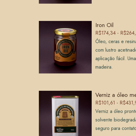
Iron Oil
R$174,34 - R$264
Óleo, ceras e resin
com lustro acetinado
aplicação fácil. Um
madeira.
Verniz a óleo m
R$101,61 - R$431,
Verniz a óleo pront
solvente biodegrad
seguro para contat