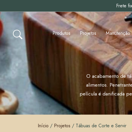
Frete f
Produtos
Projetos
Manutenção
O acabamento de táb
alimentos. Penetrant
película é danificada p
Início
/
Projetos
/
Tábuas de Corte e Servir