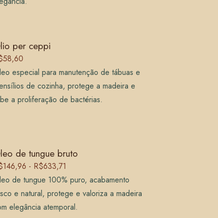
egância.
lio per ceppi
$58,60
leo especial para manutenção de tábuas e
ensílios de cozinha, protege a madeira e
ibe a proliferação de bactérias.
leo de tungue bruto
$146,96 - R$633,71
leo de tungue 100% puro, acabamento
sco e natural, protege e valoriza a madeira
om elegância atemporal.