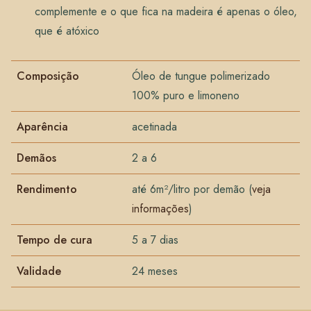
complemente e o que fica na madeira é apenas o óleo,
que é atóxico
Composição
Óleo de tungue polimerizado
100% puro e limoneno
Aparência
acetinada
Demãos
2 a 6
Rendimento
até 6m²/litro por demão (
veja
informações
)
Tempo de cura
5 a 7 dias
Validade
24 meses