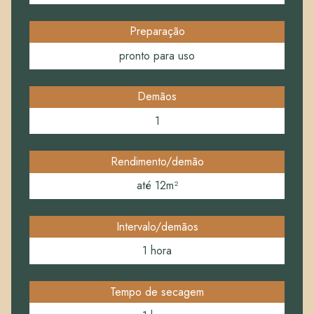
Preparação
pronto para uso
Demãos
1
Rendimento/demão
até 12m²
Intervalo/demãos
1 hora
Tempo de secagem