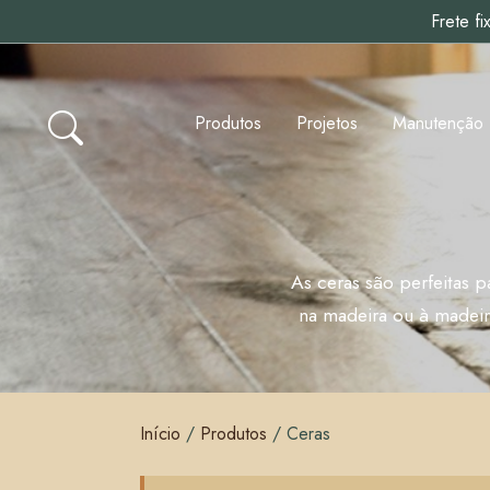
Frete f
Produtos
Projetos
Manutenção
As ceras são perfeitas p
na madeira ou à madeir
Início
/
Produtos
/
Ceras