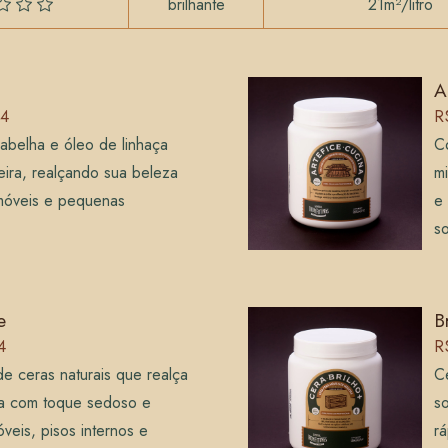
brilhante
21m²/litro
A
34
R
 abelha e óleo de linhaça
C
ira, realçando sua beleza
mi
 móveis e pequenas
e 
so
e
B
4
R
e ceras naturais que realça
C
ra com toque sedoso e
so
óveis, pisos internos e
rá