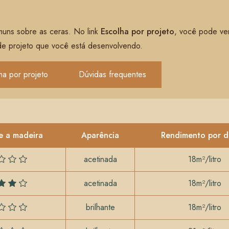
muns sobre as ceras. No link
Escolha por projeto
, você pode ve
de projeto que você está desenvolvendo.
ha por projeto
Dúvidas frequentes
e a madeira
Aparência
Rendimento por 
acetinada
18m²/litro
acetinada
18m²/litro
brilhante
18m²/litro