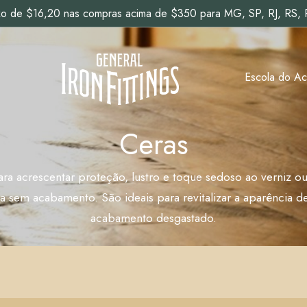
ixo de $16,20 nas compras acima de $350 para MG, SP, RJ, RS,
Escola do A
Ceras
ara acrescentar proteção, lustro e toque sedoso ao verniz ou
a sem acabamento. São ideais para revitalizar a aparência 
acabamento desgastado.