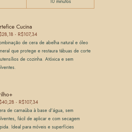
10 minutos
rtefice Cucina
$28,18 - R$107,34
ombinação de cera de abelha natural e óleo
neral que protege e restaura tábuas de corte
utensílios de cozinha. Atóxica e sem
lventes.
rilho+
$40,28 - R$107,34
era de carnaúba à base d'água, sem
lventes, fácil de aplicar e com secagem
pida. Ideal para móveis e superfícies