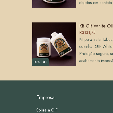
objetos em contato
Kit Gif White Oi
R$131,75
Kit para tratar tábu
cozinha: GIF White 
Proteção segura, s
acabamento impecá
10
% OFF
Empresa
Sobre a GIF