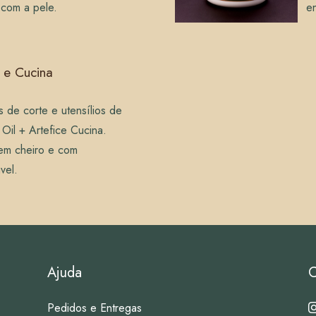
 com a pele.
e
l e Cucina
as de corte e utensílios de
Oil + Artefice Cucina.
em cheiro e com
vel.
Ajuda
C
Pedidos e Entregas